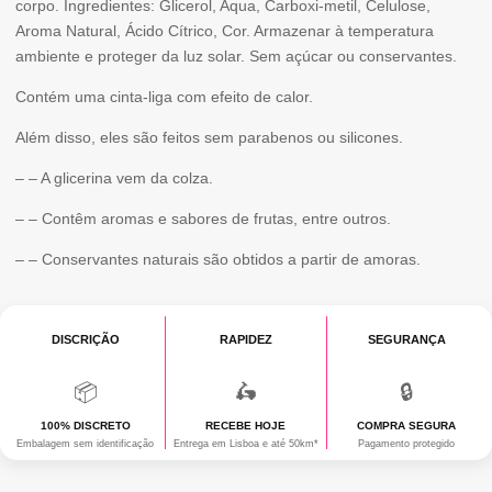
corpo. Ingredientes: Glicerol, Aqua, Carboxi-metil, Celulose,
BAUNILHA
Aroma Natural, Ácido Cítrico, Cor. Armazenar à temperatura
ambiente e proteger da luz solar. Sem açúcar ou conservantes.
100
Contém uma cinta-liga com efeito de calor.
ML
Além disso, eles são feitos sem parabenos ou silicones.
– – A glicerina vem da colza.
– – Contêm aromas e sabores de frutas, entre outros.
– – Conservantes naturais são obtidos a partir de amoras.
DISCRIÇÃO
RAPIDEZ
SEGURANÇA
📦
🛵
🔒
100% DISCRETO
RECEBE HOJE
COMPRA SEGURA
Embalagem sem identificação
Entrega em Lisboa e até 50km*
Pagamento protegido