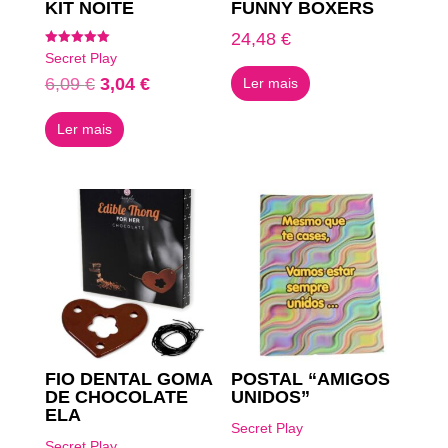
KIT NOITE
FUNNY BOXERS
24,48
€
Avaliação
Secret Play
5.00
de 5
O
O
6,09
€
3,04
€
Ler mais
preço
preço
Ler mais
original
atual
era:
é:
6,09 €.
3,04 €.
FIO DENTAL GOMA
POSTAL “AMIGOS
DE CHOCOLATE
UNIDOS”
ELA
Secret Play
Secret Play