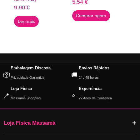
5,54
€
9,90
€
Comprar agora
Ler mais
Embalagem Discreta
Envios Rápidos
📦
🚚
Privacidade Garantida
24 / 48 horas
Loja Física
Experiência
📍
⭐
Massamá Shopping
22 Anos de Confiança
Loja Física Massamá