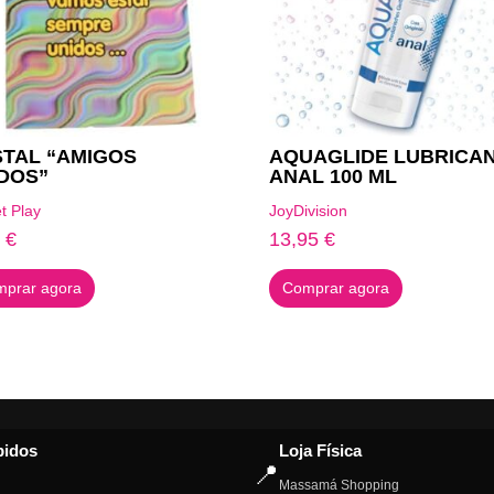
TAL “AMIGOS
AQUAGLIDE LUBRICA
DOS”
ANAL 100 ML
t Play
JoyDivision
4
€
13,95
€
prar agora
Comprar agora
pidos
Loja Física
📍
Massamá Shopping