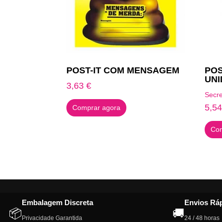
POST-IT COM MENSAGEM
POS
UNI
3,63
€
Secre
5,5
Comprar agora
Com
Embalagem Discreta
Envios Rá
📦
🚚
Privacidade Garantida
24 / 48 horas