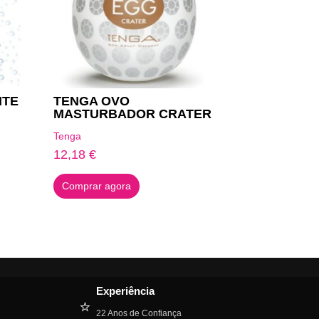
NTE
TENGA OVO
MASTURBADOR CRATER
Tenga
12,18
€
Comprar agora
Experiência
⭐
22 Anos de Confiança