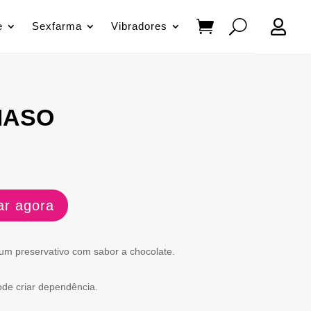

e
Sexfarma
Vibradores
MASO
r agora
 um preservativo com sabor a chocolate.
de criar dependência.