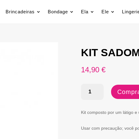
Brincadeiras
Bondage
Ela
Ele
Lingeri
KIT SADO
14,90
€
Quantidade
Compra
de
KIT
Kit composto por um látigo e
SADOMASO
Usar com precaução; você po