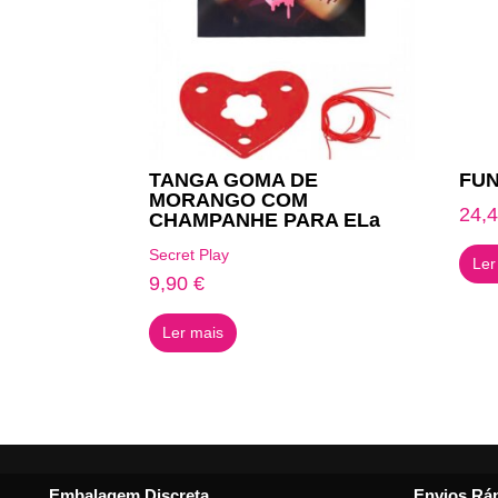
TANGA GOMA DE
FU
MORANGO COM
24,
CHAMPANHE PARA ELa
Secret Play
Ler
9,90
€
Ler mais
Embalagem Discreta
Envios Rá