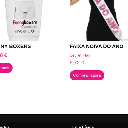
NNY BOXERS
FAIXA NOIVA DO ANO
48
€
Secret Play
9,72
€
 mais
Comprar agora
pidos
Loja Física