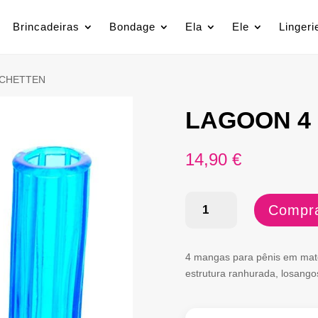
Brincadeiras
Bondage
Ela
Ele
Lingeri
SCHETTEN
LAGOON 4
14,90
€
Quantidade
Compra
de
LAGOON
4 mangas para pênis em mater
4
estrutura ranhurada, losango
PENIS-
MANSCHETTEN