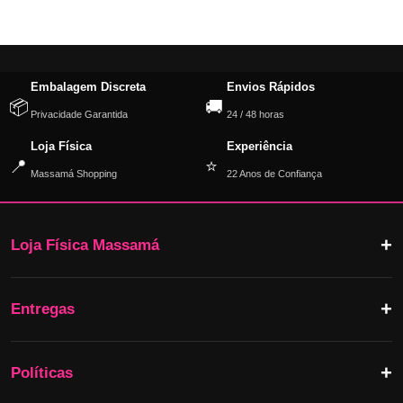
Embalagem Discreta
Envios Rápidos
📦
🚚
Privacidade Garantida
24 / 48 horas
Loja Física
Experiência
📍
⭐
Massamá Shopping
22 Anos de Confiança
Loja Física Massamá
Entregas
Políticas