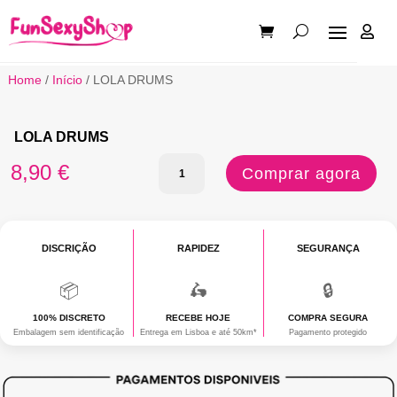

Home
/
Início
/ LOLA DRUMS
LOLA DRUMS
Quantidade
8,90
€
Comprar agora
de
LOLA
DISCRIÇÃO
DRUMS
RAPIDEZ
SEGURANÇA
📦
🛵
🔒
100% DISCRETO
RECEBE HOJE
COMPRA SEGURA
Embalagem sem identificação
Entrega em Lisboa e até 50km*
Pagamento protegido