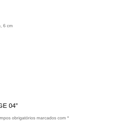
m, 6 cm
AGE 04”
mpos obrigatórios marcados com
*