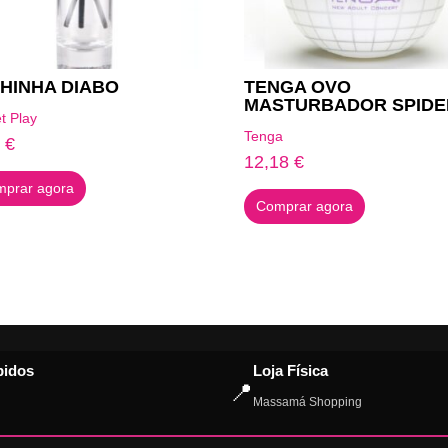
HINHA DIABO
TENGA OVO
MASTURBADOR SPIDE
t Play
Tenga
8
€
12,18
€
prar agora
Comprar agora
pidos
Loja Física
📍
Massamá Shopping