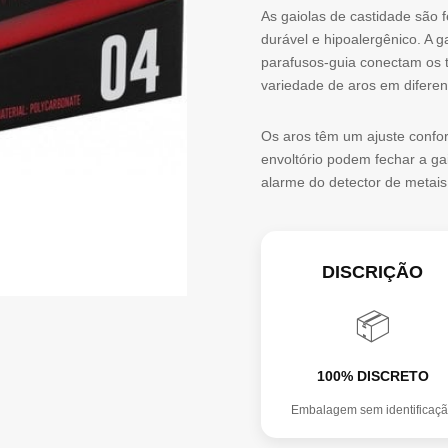
As gaiolas de castidade são f
durável e hipoalergênico. A g
parafusos-guia conectam os t
variedade de aros em diferen
Os aros têm um ajuste confor
envoltório podem fechar a ga
alarme do detector de metais
DISCRIÇÃO
📦
100% DISCRETO
Embalagem sem identificaç