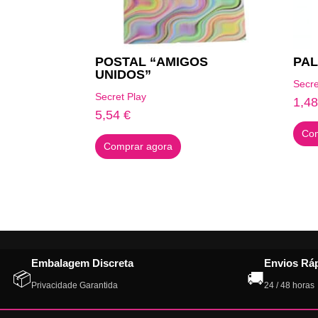
POSTAL “AMIGOS
PAL
UNIDOS”
Secre
Secret Play
1,4
5,54
€
Com
Comprar agora
Embalagem Discreta
Envios Rá
📦
🚚
Privacidade Garantida
24 / 48 horas