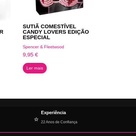
SUTIÃ COMESTÍVEL
R
CANDY LOVERS EDIÇÃO
ESPECIAL
Spencer & Fleetwood
9,95
€
Ler mais
Experiência
⭐
22 Anos de Confiança