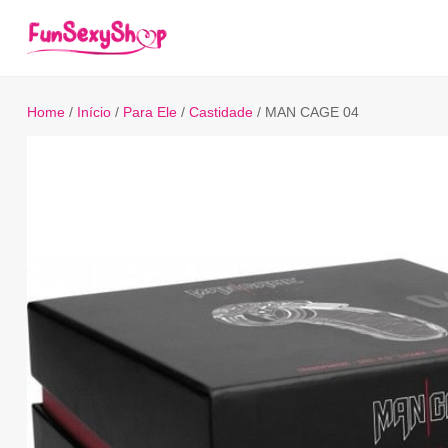
Home
/
Início
/
Para Ele
/
Castidade
/ MAN CAGE 04