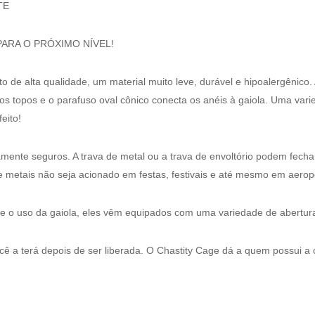
TE
ARA O PRÓXIMO NÍVEL!
to de alta qualidade, um material muito leve, durável e hipoalergênico
os topos e o parafuso oval cônico conecta os anéis à gaiola. Uma var
eito!
mente seguros. A trava de metal ou a trava de envoltório podem fechar
 metais não seja acionado em festas, festivais e até mesmo em aerop
e o uso da gaiola, eles vêm equipados com uma variedade de aberturas
cê a terá depois de ser liberada. O Chastity Cage dá a quem possui a c