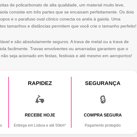
eitas de policarbonato de alta qualidade, um material muito leve,
aiola consiste em três partes que se encaixam perfeitamente. Os dois
opos e o parafuso oval cônico conecta os anéis à gaiola. Uma
tes tamanhos e distâncias permitem que você crie o tamanho perfeito!
tável e são absolutamente seguros. A trava de metal ou a trava de
iola facilmente. Travas envolventes ou amarradas garantem que o
 não seja acionado em festas, festivais e até mesmo em aeroportos!
RAPIDEZ
SEGURANÇA
🛵
🔒
RECEBE HOJE
COMPRA SEGURA
ão
Entrega em Lisboa e até 50km*
Pagamento protegido