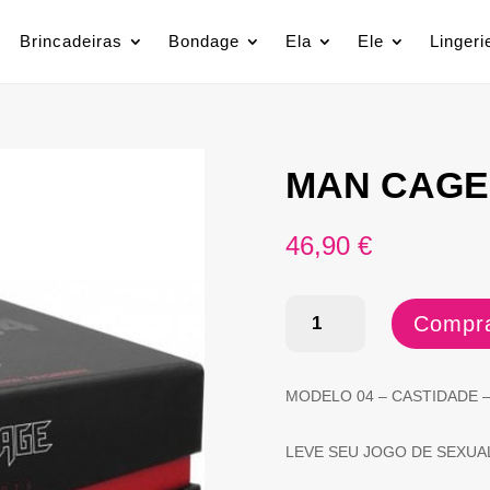
Brincadeiras
Bondage
Ela
Ele
Lingeri
MAN CAGE
46,90
€
Quantidade
Compra
de
MAN
MODELO 04 – CASTIDADE 
CAGE
04
LEVE SEU JOGO DE SEXUA