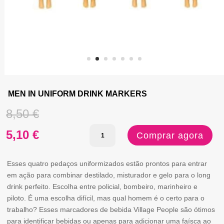
MEN IN UNIFORM DRINK MARKERS
O
8,50
€
Quantidade
preço
O
5,10
€
Comprar agora
de
original
preço
MEN
Esses quatro pedaços uniformizados estão prontos para entrar
era:
atual
em ação para combinar destilado, misturador e gelo para o long
IN
drink perfeito. Escolha entre policial, bombeiro, marinheiro e
8,50 €.
é:
UNIFORM
piloto. É uma escolha difícil, mas qual homem é o certo para o
trabalho? Esses marcadores de bebida Village People são ótimos
DRINK
5,10 €.
para identificar bebidas ou apenas para adicionar uma faísca ao