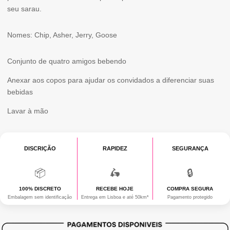
MARKERS
seu sarau.
Nomes: Chip, Asher, Jerry, Goose
Conjunto de quatro amigos bebendo
Anexar aos copos para ajudar os convidados a diferenciar suas
bebidas
Lavar à mão
DISCRIÇÃO
RAPIDEZ
SEGURANÇA
📦
🛵
🔒
100% DISCRETO
RECEBE HOJE
COMPRA SEGURA
Embalagem sem identificação
Entrega em Lisboa e até 50km*
Pagamento protegido