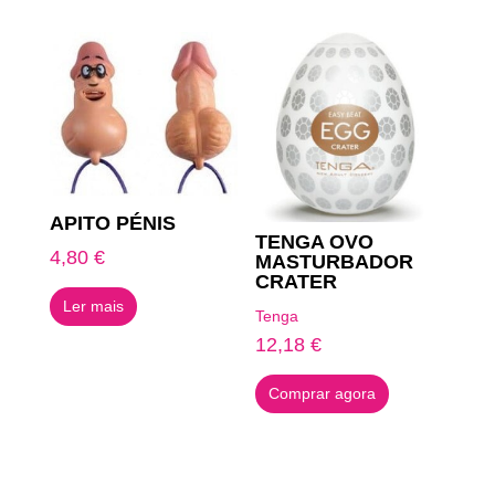
APITO PÉNIS
TENGA OVO
4,80
€
MASTURBADOR
CRATER
Ler mais
Tenga
12,18
€
Comprar agora