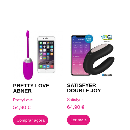
Produtos Relacionados
SATISFYER
PRETTY LOVE
DOUBLE JOY
ABNER
Satisfyer
PrettyLove
64,90
€
54,90
€
Ler mais
Comprar agora