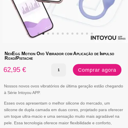
NexEgg Motion Ovo Vibrador com Aplicação de Impulso
Roxo/Pistache
Quantidade
62,95
€
Comprar agora
de
NexEgg
Nossos novos ovos vibratórios de última geração estão chegando
à Série Intoyou APP.
Motion
Esses ovos apresentam o melhor silicone do mercado, um
Ovo
silicone de dupla camada em duas cores, projetado para oferecer
Vibrador
um toque ultra-macio e uma sensação muito mais agradável na
com
pele. Essa tecnologia oferece maior flexibilidade e conforto,