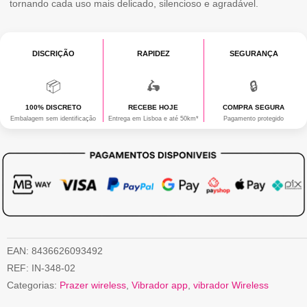
tornando cada uso mais delicado, silencioso e agradável.
Aplicação
de
Impulso
DISCRIÇÃO
RAPIDEZ
SEGURANÇA
Roxo/Pistache
📦
🛵
🔒
100% DISCRETO
RECEBE HOJE
COMPRA SEGURA
Embalagem sem identificação
Entrega em Lisboa e até 50km*
Pagamento protegido
EAN:
8436626093492
REF:
IN-348-02
Categorias:
Prazer wireless
,
Vibrador app
,
vibrador Wireless