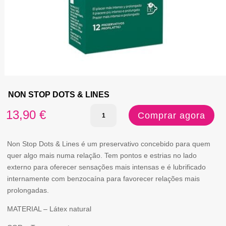
NON STOP DOTS & LINES
Quantidade
13,90
€
Comprar agora
de
NON
Non Stop Dots & Lines é um preservativo concebido para quem
quer algo mais numa relação. Tem pontos e estrias no lado
STOP
externo para oferecer sensações mais intensas e é lubrificado
DOTS
internamente com benzocaína para favorecer relações mais
prolongadas.
&
LINES
MATERIAL – Látex natural