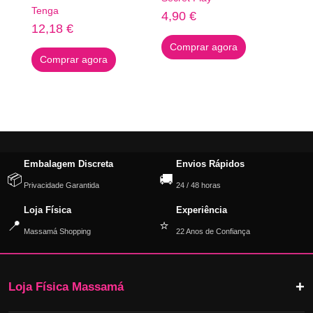
Tenga
4,90
€
12,18
€
Comprar agora
Comprar agora
Embalagem Discreta
Envios Rápidos
📦
🚚
Privacidade Garantida
24 / 48 horas
Loja Física
Experiência
📍
⭐
Massamá Shopping
22 Anos de Confiança
Loja Física Massamá