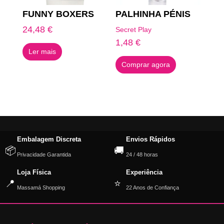
FUNNY BOXERS
PALHINHA PÉNIS
24,48
€
Secret Play
1,48
€
Ler mais
Comprar agora
Embalagem Discreta
Envios Rápidos
📦
🚚
Privacidade Garantida
24 / 48 horas
Loja Física
Experiência
📍
⭐
Massamá Shopping
22 Anos de Confiança