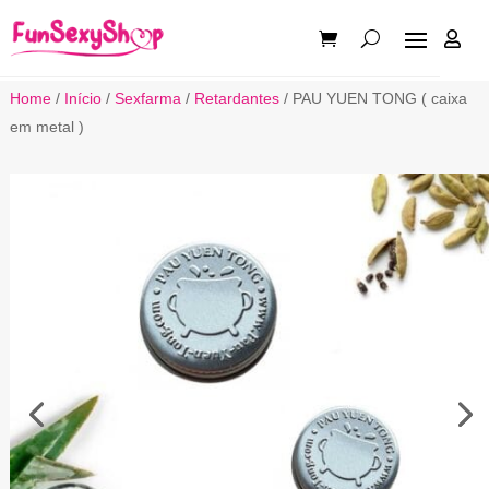

Home
/
Início
/
Sexfarma
/
Retardantes
/ PAU YUEN TONG ( caixa
em metal )