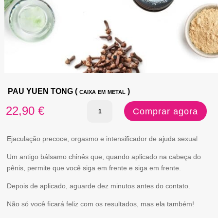
PAU YUEN TONG ( caixa em metal )
Quantidade
22,90
€
Comprar agora
de
PAU
Ejaculação precoce, orgasmo e intensificador de ajuda sexual
YUEN
Um antigo bálsamo chinês que, quando aplicado na cabeça do
pênis, permite que você siga em frente e siga em frente.
TONG
(
Depois de aplicado, aguarde dez minutos antes do contato.
caixa
Não só você ficará feliz com os resultados, mas ela também!
em