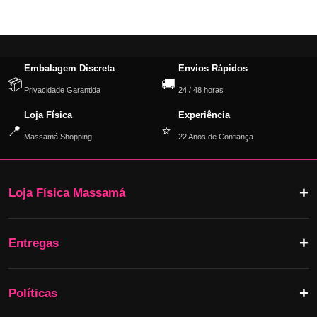
Embalagem Discreta
Envios Rápidos
📦
🚚
Privacidade Garantida
24 / 48 horas
Loja Física
Experiência
📍
⭐
Massamá Shopping
22 Anos de Confiança
Loja Física Massamá
Entregas
Políticas