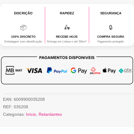
metal
DISCRIÇÃO
RAPIDEZ
SEGURANÇA
)
📦
🛵
🔒
100% DISCRETO
RECEBE HOJE
COMPRA SEGURA
Embalagem sem identificação
Entrega em Lisboa e até 50km*
Pagamento protegido
EAN:
6009900035208
REF:
035208
Categorias:
Início
,
Retardantes