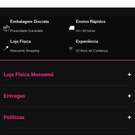
Embalagem Discreta
Envios Rápidos
📦
🚚
Privacidade Garantida
24 / 48 horas
Loja Física
Experiência
📍
⭐
Massamá Shopping
22 Anos de Confiança
Loja Física Massamá
Entregas
Políticas