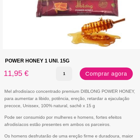
POWER HONEY 1 UNI. 15G
Quantidade
11,95
€
Comprar agora
de
POWER
Mel afrodisíaco concentrado premium DIBLONG POWER HONEY,
para aumentar a libido, potência, ereção, retardar a ejaculação
HONEY
precoce, Unissex, 100% natural, sachê x 15 g
1
Pode ser consumido por mulheres e homens, fortes efeitos
UNI.
afrodisíacos estão presentes em ambos os parceiros.
15G
Os homens desfrutarão de uma ereção firme e duradoura, maior