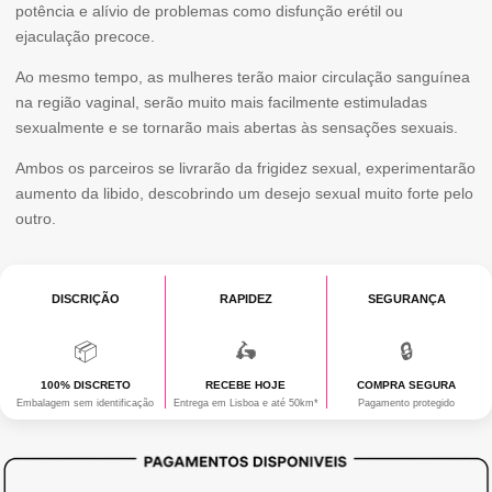
potência e alívio de problemas como disfunção erétil ou
ejaculação precoce.
Ao mesmo tempo, as mulheres terão maior circulação sanguínea
na região vaginal, serão muito mais facilmente estimuladas
sexualmente e se tornarão mais abertas às sensações sexuais.
Ambos os parceiros se livrarão da frigidez sexual, experimentarão
aumento da libido, descobrindo um desejo sexual muito forte pelo
outro.
DISCRIÇÃO
RAPIDEZ
SEGURANÇA
📦
🛵
🔒
100% DISCRETO
RECEBE HOJE
COMPRA SEGURA
Embalagem sem identificação
Entrega em Lisboa e até 50km*
Pagamento protegido