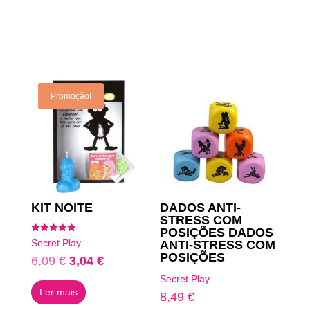
Produtos Relacionados
Promoção!
KIT NOITE
DADOS ANTI-
STRESS COM
POSIÇÕES DADOS
Avaliação
Secret Play
ANTI-STRESS COM
5.00
POSIÇÕES
de 5
O
O
6,09
€
3,04
€
preço
preço
Secret Play
Ler mais
original
atual
8,49
€