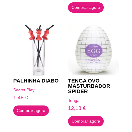
era:
é:
Comprar agora
6,09 €.
3,04 €.
PALHINHA DIABO
TENGA OVO
MASTURBADOR
Secret Play
SPIDER
1,48
€
Tenga
12,18
€
Comprar agora
Comprar agora