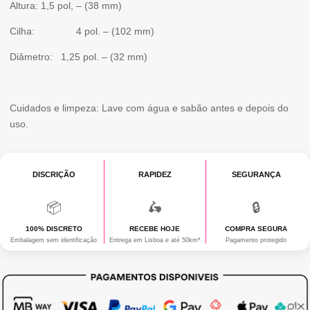
Altura: 1,5 pol, – (38 mm)
PENE
Cilha: 4 pol. – (102 mm)
REALISTICA
Diâmetro: 1,25 pol. – (32 mm)
Cuidados e limpeza: Lave com água e sabão antes e depois do
uso.
DISCRIÇÃO
RAPIDEZ
SEGURANÇA
📦
🛵
🔒
100% DISCRETO
RECEBE HOJE
COMPRA SEGURA
Embalagem sem identificação
Entrega em Lisboa e até 50km*
Pagamento protegido