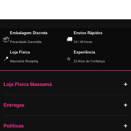
Embalagem Discreta
Envios Rápidos
📦
🚚
Privacidade Garantida
24 / 48 horas
Loja Física
Experiência
📍
⭐
Massamá Shopping
22 Anos de Confiança
Loja Física Massamá
Entregas
Políticas