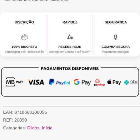
DISCRIÇÃO
RAPIDEZ
SEGURANÇA
📦
🛵
🔒
100% DISCRETO
RECEBE HOJE
COMPRA SEGURA
Embalagem sem identificação
Entrega em Lisboa e até 50km*
Pagamento protegido
EAN:
8718868106056
REF:
20890
Categorias:
Dildos
,
Início