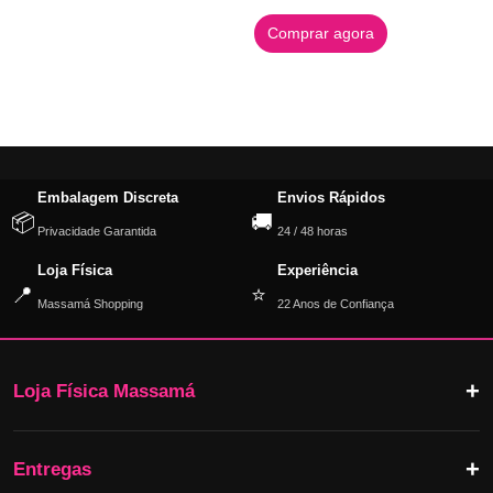
Comprar agora
Embalagem Discreta
Envios Rápidos
📦
🚚
Privacidade Garantida
24 / 48 horas
Loja Física
Experiência
📍
⭐
Massamá Shopping
22 Anos de Confiança
Loja Física Massamá
Entregas