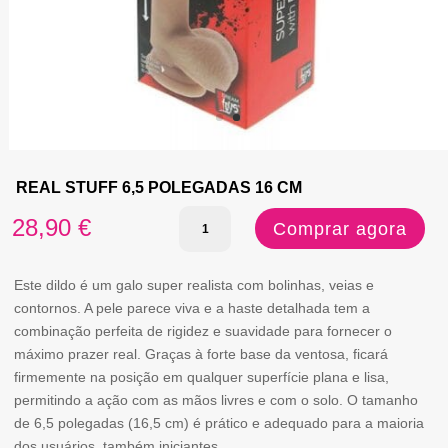
REAL STUFF 6,5 POLEGADAS 16 CM
Quantidade
28,90
€
Comprar agora
de
REAL
Este dildo é um galo super realista com bolinhas, veias e
contornos. A pele parece viva e a haste detalhada tem a
STUFF
combinação perfeita de rigidez e suavidade para fornecer o
6,5
máximo prazer real. Graças à forte base da ventosa, ficará
firmemente na posição em qualquer superfície plana e lisa,
POLEGADAS
permitindo a ação com as mãos livres e com o solo. O tamanho
16
de 6,5 polegadas (16,5 cm) é prático e adequado para a maioria
CM
dos usuários, também iniciantes.