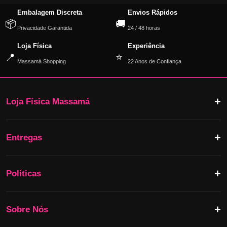
Embalagem Discreta
Envios Rápidos
📦
🚚
Privacidade Garantida
24 / 48 horas
Loja Física
Experiência
📍
⭐
Massamá Shopping
22 Anos de Confiança
Loja Física Massamá
Entregas
Políticas
Sobre Nós