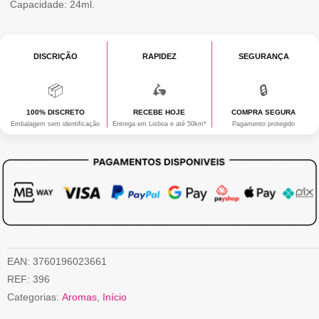
Capacidade: 24ml.
DISCRIÇÃO
RAPIDEZ
SEGURANÇA
📦
🛵
🔒
100% DISCRETO
RECEBE HOJE
COMPRA SEGURA
Embalagem sem identificação
Entrega em Lisboa e até 50km*
Pagamento protegido
EAN:
3760196023661
REF:
396
Categorias:
Aromas
,
Início