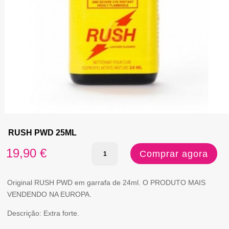
RUSH PWD 25ML
Quantidade
19,90
€
Comprar agora
de
RUSH
Original RUSH PWD em garrafa de 24ml. O PRODUTO MAIS
VENDENDO NA EUROPA.
PWD
Descrição: Extra forte.
25ML