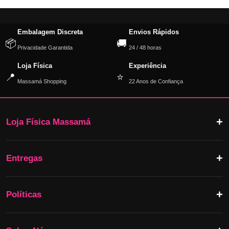
Embalagem Discreta
Envios Rápidos
📦
🚚
Privacidade Garantida
24 / 48 horas
Loja Física
Experiência
📍
⭐
Massamá Shopping
22 Anos de Confiança
Loja Física Massamá
Entregas
Políticas