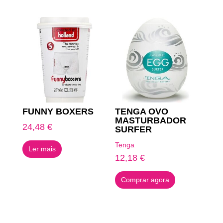
FUNNY BOXERS
TENGA OVO
MASTURBADOR
24,48
€
SURFER
Tenga
Ler mais
12,18
€
Comprar agora