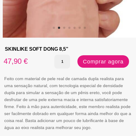
SKINLIKE SOFT DONG 8,5”
Quantidade
47,90
€
Comprar agora
de
SKINLIKE
Feito com material de pele real de camada dupla realista para
uma sensação natural, com tecnologia especial de densidade
SOFT
dupla para simular a sensação de um pênis ereto, você pode
DONG
desfrutar de uma pele externa macia e interna satisfatoriamente
firme. Feito à mão para autenticidade, este membro realista pode
8,5''
ser facilmente dobrado em qualquer forma ainda melhor do que a
coisa real. Basta adicionar um pouco de lubrificante à base de
água ao eixo realista para melhorar seu jogo.