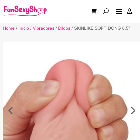

Home
/
Início
/
Vibradores
/
Dildos
/ SKINLIKE SOFT DONG 8,5”