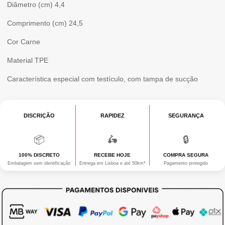
Diâmetro (cm)
4,4
Comprimento (cm)
24,5
Cor
Carne
Material
TPE
Característica especial
com testículo, com tampa de sucção
DISCRIÇÃO
RAPIDEZ
SEGURANÇA
📦
🛵
🔒
100% DISCRETO
RECEBE HOJE
COMPRA SEGURA
Embalagem sem identificação
Entrega em Lisboa e até 50km*
Pagamento protegido