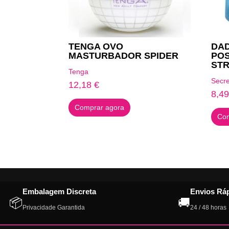
TENGA OVO
DAD
MASTURBADOR SPIDER
POS
STR
Tenga
Secre
12,18
€
8,4
Comprar agora
Com
Embalagem Discreta
Envios Rá
📦
🚚
Privacidade Garantida
24 / 48 horas