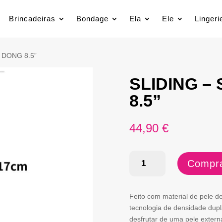
Brincadeiras
Bondage
Ela
Ele
Lingeri
 DONG 8.5”
SLIDING –
8.5”
44,90
€
Quantidade
Compra
de
SLIDING
Feito com material de pele d
-
tecnologia de densidade dupl
desfrutar de uma pele externa
SKIN