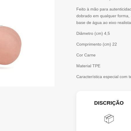
DUAL
Feito à mão para autenticidad
dobrado em qualquer forma, a
LAYER
base de água ao eixo realista
DONG
Diâmetro (cm)
4,5
8.5''
Comprimento (cm)
22
Cor
Carne
Material
TPE
Característica especial
com t
DISCRIÇÃO
📦