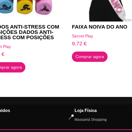
OS ANTI-STRESS COM
FAIXA NOIVA DO ANO
IÇÕES DADOS ANTI-
Secret Play
ESS COM POSIÇÕES
9,72
€
t Play
9
€
Comprar agora
prar agora
pidos
Loja Física
📍
Massamá Shopping