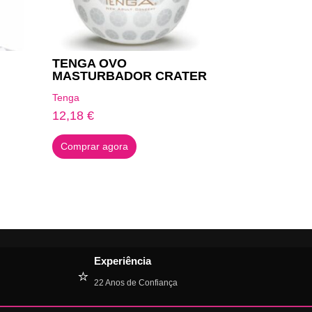
TENGA OVO
MASTURBADOR CRATER
Tenga
12,18
€
Comprar agora
Experiência
⭐
22 Anos de Confiança