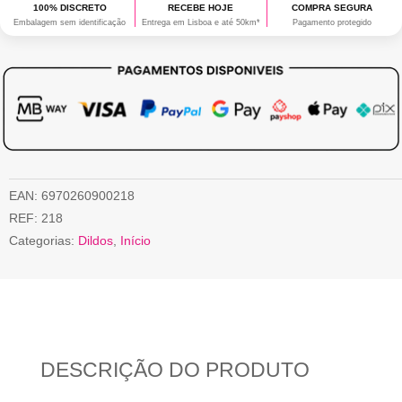
100% DISCRETO
RECEBE HOJE
COMPRA SEGURA
Embalagem sem identificação
Entrega em Lisboa e até 50km*
Pagamento protegido
EAN:
6970260900218
REF:
218
Categorias:
Dildos
,
Início
DESCRIÇÃO DO PRODUTO