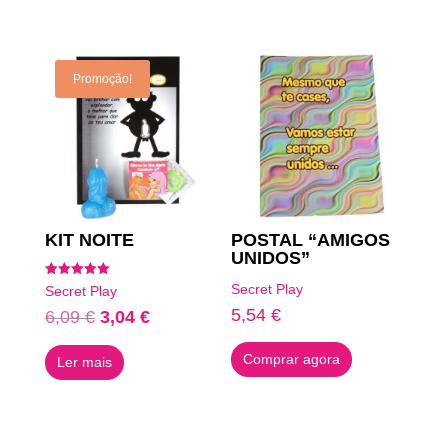
Produtos Relacionados
Promoção!
KIT NOITE
POSTAL “AMIGOS
UNIDOS”
Avaliação
Secret Play
Secret Play
5.00
de 5
5,54
€
O
O
6,09
€
3,04
€
preço
preço
Comprar agora
Ler mais
original
atual
era:
é:
6,09 €.
3,04 €.