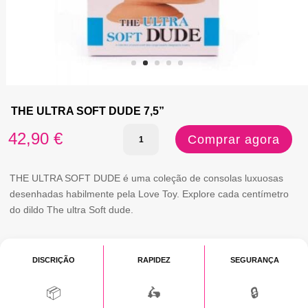
THE ULTRA SOFT DUDE 7,5”
Quantidade
42,90
€
Comprar agora
de
THE
THE ULTRA SOFT DUDE é uma coleção de consolas luxuosas
desenhadas habilmente pela Love Toy. Explore cada centímetro
ULTRA
do dildo The ultra Soft dude.
SOFT
DUDE
DISCRIÇÃO
RAPIDEZ
SEGURANÇA
7,5''
📦
🛵
🔒