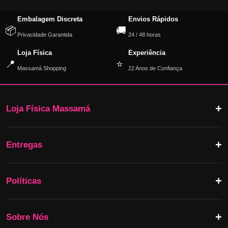
Embalagem Discreta
Envios Rápidos
📦
🚚
Privacidade Garantida
24 / 48 horas
Loja Física
Experiência
📍
⭐
Massamá Shopping
22 Anos de Confiança
Loja Física Massamá
Entregas
Políticas
Sobre Nós