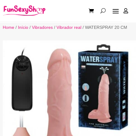

Home
/
Início
/
Vibradores
/
Vibrador real
/ WATERSPRAY 20 CM