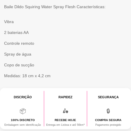
Baile Dildo Squiring Water Spray Flesh Características:
Vibra
2 baterias AA
Controle remoto
Spray de água
Copo de sucção
Medidas: 18 cm x 4,2 cm
DISCRIÇÃO
RAPIDEZ
SEGURANÇA
📦
🛵
🔒
100% DISCRETO
RECEBE HOJE
COMPRA SEGURA
Embalagem sem identificação
Entrega em Lisboa e até 50km*
Pagamento protegido