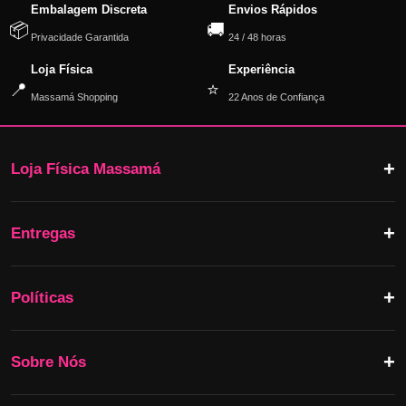
Embalagem Discreta
Envios Rápidos
📦
🚚
Privacidade Garantida
24 / 48 horas
Loja Física
Experiência
📍
⭐
Massamá Shopping
22 Anos de Confiança
Loja Física Massamá
Entregas
Políticas
Sobre Nós