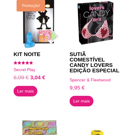
Promoção!
KIT NOITE
SUTIÃ
COMESTÍVEL
CANDY LOVERS
Avaliação
Secret Play
EDIÇÃO ESPECIAL
5.00
de 5
O
O
6,09
€
3,04
€
Spencer & Fleetwood
preço
preço
9,95
€
Ler mais
original
atual
era:
é:
Ler mais
6,09 €.
3,04 €.