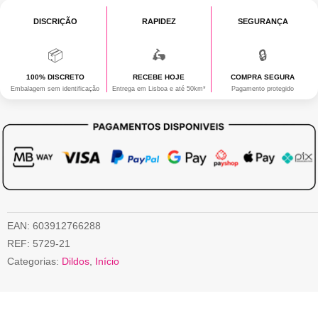
DISCRIÇÃO
RAPIDEZ
SEGURANÇA
📦
🛵
🔒
100% DISCRETO
RECEBE HOJE
COMPRA SEGURA
Embalagem sem identificação
Entrega em Lisboa e até 50km*
Pagamento protegido
EAN:
603912766288
REF:
5729-21
Categorias:
Dildos
,
Início