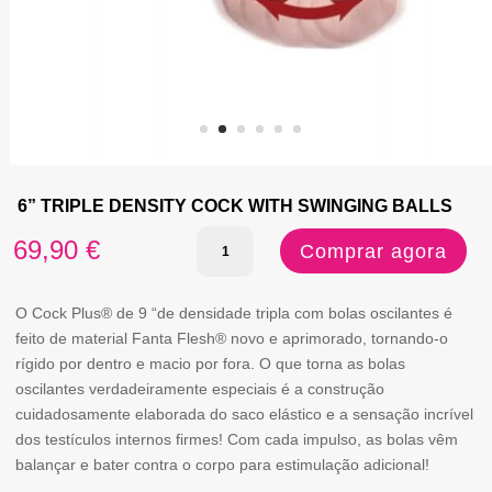
6” TRIPLE DENSITY COCK WITH SWINGING BALLS
Quantidade
69,90
€
Comprar agora
de
6''
O Cock Plus® de 9 “de densidade tripla com bolas oscilantes é
feito de material Fanta Flesh® novo e aprimorado, tornando-o
TRIPLE
rígido por dentro e macio por fora. O que torna as bolas
DENSITY
oscilantes verdadeiramente especiais é a construção
cuidadosamente elaborada do saco elástico e a sensação incrível
COCK
dos testículos internos firmes! Com cada impulso, as bolas vêm
WITH
balançar e bater contra o corpo para estimulação adicional!
SWINGING