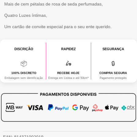
LOVE
Mais de cem pétalas de rosa de seda perfumadas,
Quatro Luzes íntimas,
Um cartão de convite especial para o seu ente querido.
DISCRIÇÃO
RAPIDEZ
SEGURANÇA
📦
🛵
🔒
100% DISCRETO
RECEBE HOJE
COMPRA SEGURA
Embalagem sem identificação
Entrega em Lisboa e até 50km*
Pagamento protegido