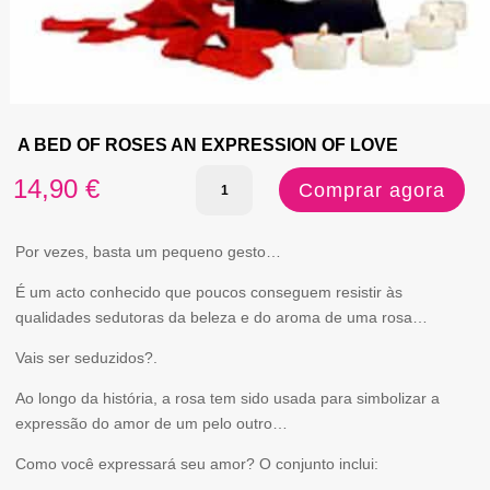
A BED OF ROSES AN EXPRESSION OF LOVE
Quantidade
14,90
€
Comprar agora
de
A
Por vezes, basta um pequeno gesto…
BED
É um acto conhecido que poucos conseguem resistir às
qualidades sedutoras da beleza e do aroma de uma rosa…
OF
ROSES
Vais ser seduzidos?.
AN
Ao longo da história, a rosa tem sido usada para simbolizar a
expressão do amor de um pelo outro…
EXPRESSION
OF
Como você expressará seu amor? O conjunto inclui: