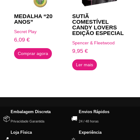
MEDALHA “20
SUTIÃ
ANOS”
COMESTÍVEL
CANDY LOVERS
Secret Play
EDIÇÃO ESPECIAL
6,09
€
Spencer & Fleetwood
9,95
€
Comprar agora
Ler mais
Embalagem Discreta
Envios Rápidos
📦
🚚
Privacidade Garantida
24 / 48 horas
Loja Física
Experiência
📍
⭐