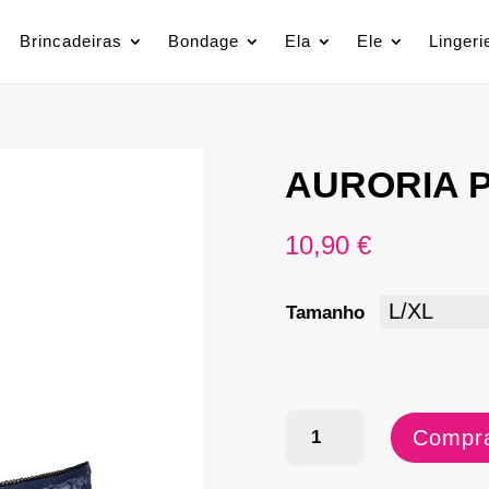
Brincadeiras
Bondage
Ela
Ele
Lingeri
AURORIA P
10,90
€
Tamanho
Quantidade
Compra
de