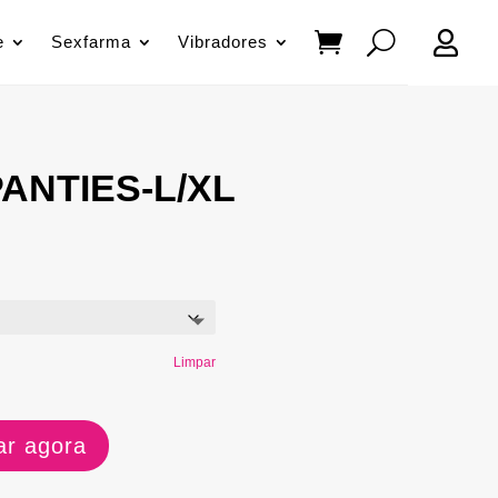

e
Sexfarma
Vibradores
ANTIES-L/XL
Limpar
r agora