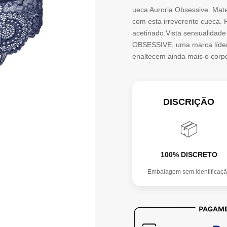
AURORIA
ueca Auroria Obsessive. Mater
PANTIES-
com esta irreverente cueca. 
acetinado.Vista sensualidade
L/XL
OBSESSIVE, uma marca líder,
enaltecem ainda mais o corp
DISCRIÇÃO
📦
100% DISCRETO
Embalagem sem identificaç