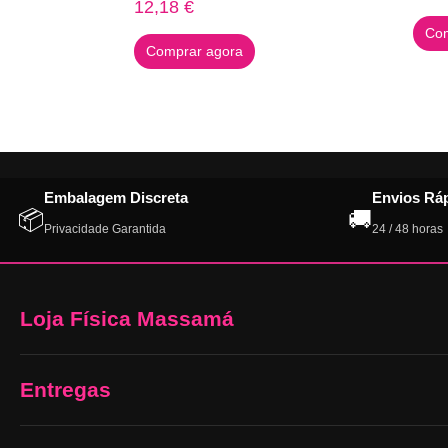
12,18
€
Com
Comprar agora
Embalagem Discreta
Envios Rá
📦
🚚
Privacidade Garantida
24 / 48 horas
Loja Física Massamá
Entregas