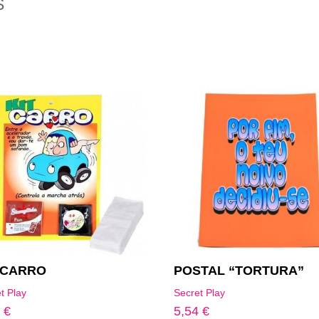
S
 CARRO
POSTAL “TORTURA”
t Play
Secret Play
5
€
5,54
€