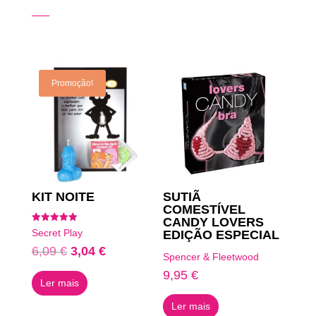
Produtos Relacionados
Promoção!
KIT NOITE
SUTIÃ
COMESTÍVEL
CANDY LOVERS
Avaliação
Secret Play
EDIÇÃO ESPECIAL
5.00
de 5
O
O
6,09
€
3,04
€
Spencer & Fleetwood
preço
preço
9,95
€
Ler mais
original
atual
era:
é:
Ler mais