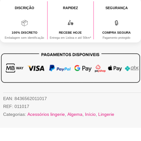
DISCRIÇÃO
RAPIDEZ
SEGURANÇA
📦
🛵
🔒
100% DISCRETO
RECEBE HOJE
COMPRA SEGURA
Embalagem sem identificação
Entrega em Lisboa e até 50km*
Pagamento protegido
EAN:
8436562011017
REF:
011017
Categorias:
Acessórios lingerie
,
Algema
,
Início
,
Lingerie