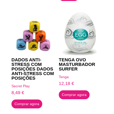
6,09 €.
3,04 €.
DADOS ANTI-
TENGA OVO
STRESS COM
MASTURBADOR
POSIÇÕES DADOS
SURFER
ANTI-STRESS COM
Tenga
POSIÇÕES
12,18
€
Secret Play
8,49
€
Comprar agora
Comprar agora