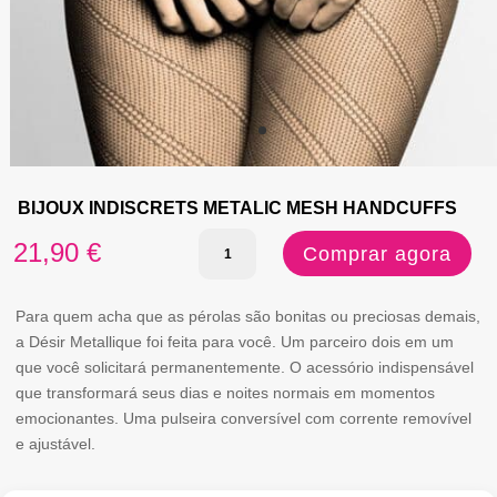
BIJOUX INDISCRETS METALIC MESH HANDCUFFS
Quantidade
21,90
€
Comprar agora
de
BIJOUX
Para quem acha que as pérolas são bonitas ou preciosas demais,
a Désir Metallique foi feita para você. Um parceiro dois em um
INDISCRETS
que você solicitará permanentemente. O acessório indispensável
METALIC
que transformará seus dias e noites normais em momentos
emocionantes. Uma pulseira conversível com corrente removível
MESH
e ajustável.
HANDCUFFS