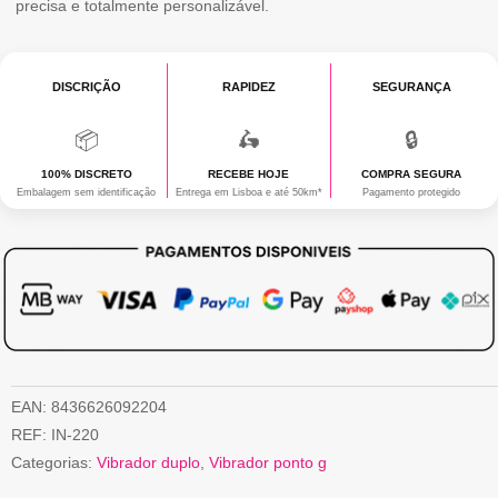
precisa e totalmente personalizável.
DE
MORDIDA
E
DISCRIÇÃO
RAPIDEZ
SEGURANÇA
GIRATÓRIA
📦
🛵
🔒
COM
100% DISCRETO
RECEBE HOJE
COMPRA SEGURA
APP
Embalagem sem identificação
Entrega em Lisboa e até 50km*
Pagamento protegido
EAN:
8436626092204
REF:
IN-220
Categorias:
Vibrador duplo
,
Vibrador ponto g