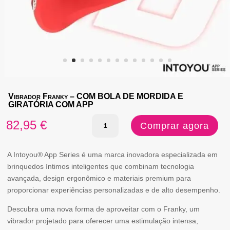
Vibrador Franky – COM BOLA DE MORDIDA E
GIRATÓRIA COM APP
Quantidade
82,95
€
Comprar agora
de
Vibrador
A Intoyou® App Series é uma marca inovadora especializada em
brinquedos íntimos inteligentes que combinam tecnologia
Franky
avançada, design ergonômico e materiais premium para
-
proporcionar experiências personalizadas e de alto desempenho.
COM
Descubra uma nova forma de aproveitar com o Franky, um
BOLA
vibrador projetado para oferecer uma estimulação intensa,