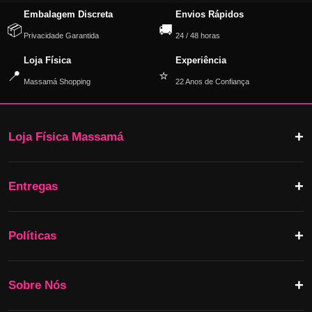
Embalagem Discreta
Envios Rápidos
📦
🚚
Privacidade Garantida
24 / 48 horas
Loja Física
Experiência
📍
⭐
Massamá Shopping
22 Anos de Confiança
Loja Física Massamá
Entregas
Políticas
Sobre Nós