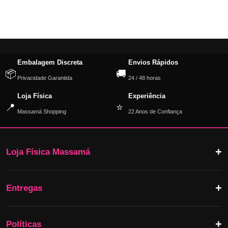
Embalagem Discreta
Envios Rápidos
📦
🚚
Privacidade Garantida
24 / 48 horas
Loja Física
Experiência
📍
⭐
Massamá Shopping
22 Anos de Confiança
Loja Física Massamá
Entregas
Políticas