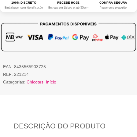
100% DISCRETO
RECEBE HOJE
COMPRA SEGURA
Embalagem sem identificação
Entrega em Lisboa e até 50km*
Pagamento protegido
EAN:
8435565903725
REF:
221214
Categorias:
Chicotes
,
Início
DESCRIÇÃO DO PRODUTO