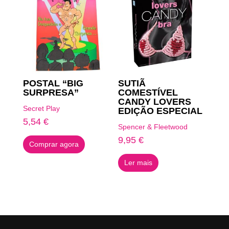
POSTAL “BIG
SUTIÃ
SURPRESA”
COMESTÍVEL
CANDY LOVERS
Secret Play
EDIÇÃO ESPECIAL
5,54
€
Spencer & Fleetwood
9,95
€
Comprar agora
Ler mais