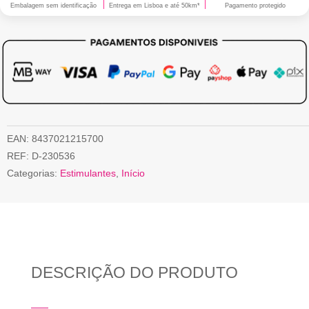
Embalagem sem identificação
Entrega em Lisboa e até 50km*
Pagamento protegido
EAN:
8437021215700
REF:
D-230536
Categorias:
Estimulantes
,
Início
DESCRIÇÃO DO PRODUTO